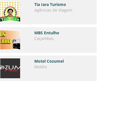
Tia Iara Turismo
Agências de Viagem
MBS Entulho
Caçambas
Motel Cozumel
Motéis