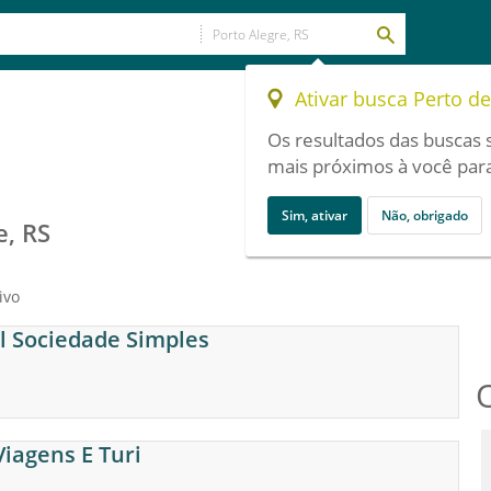
Ativar busca Perto d
Os resultados das buscas 
mais próximos à você para
Sim, ativar
Não, obrigado
e, RS
ivo
il Sociedade Simples
Viagens E Turi