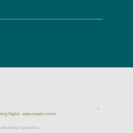
*
ting Digital - www.reweb.com.br
oadcasting Coporation.