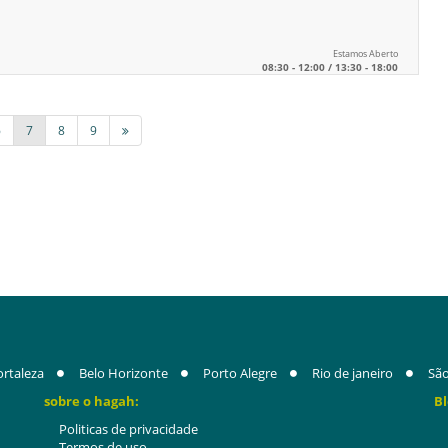
Estamos Aberto
08:30 - 12:00 / 13:30 - 18:00
6
7
8
9
ortaleza
Belo Horizonte
Porto Alegre
Rio de janeiro
São
sobre o hagah:
Bl
Politicas de privacidade
Termos de uso