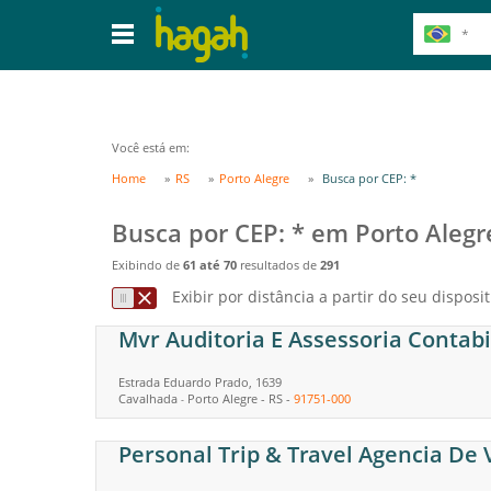
Você está em:
Home
RS
Porto Alegre
Busca por CEP: *
Busca por CEP: * em Porto Alegr
Exibindo de
61 até 70
resultados de
291
Exibir por distância a partir do seu disposit
Mvr Auditoria E Assessoria Contab
Estrada Eduardo Prado, 1639
Cavalhada
Porto Alegre
-
RS
-
91751-000
-
Personal Trip & Travel Agencia De 