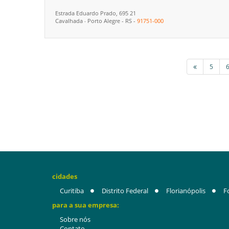
Estrada Eduardo Prado, 695 21
Cavalhada
Porto Alegre
-
RS
-
91751-000
-
5
cidades
Curitiba
Distrito Federal
Florianópolis
F
para a sua empresa:
Sobre nós
Contato