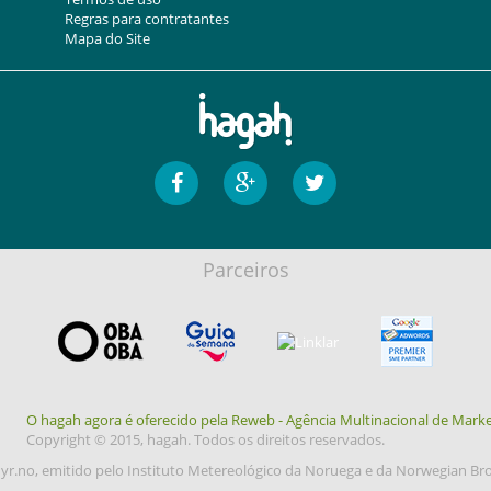
Regras para contratantes
Mapa do Site
Parceiros
O hagah agora é oferecido pela Reweb - Agência Multinacional de Marke
Copyright © 2015, hagah. Todos os direitos reservados.
yr.no, emitido pelo Instituto Metereológico da Noruega e da Norwegian Br