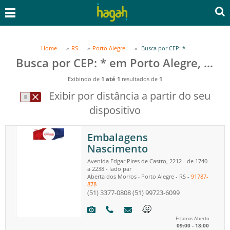
Home
RS
Porto Alegre
Busca por CEP: *
Busca por CEP: * em Porto Alegre, RS
Exibindo de
1 até 1
resultados de
1
Exibir por distância a partir do seu
dispositivo
Embalagens
Nascimento
Avenida Edgar Pires de Castro, 2212 - de 1740
a 2238 - lado par
Aberta dos Morros
Porto Alegre
-
RS
-
91787-
-
878
(51) 3377-0808
(51) 99723-6099
Estamos Aberto
09:00 - 18:00