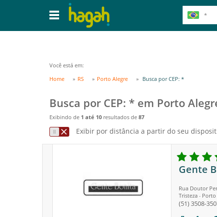
Você está em:
Home
RS
Porto Alegre
Busca por CEP: *
Busca por CEP: * em Porto Alegr
Exibindo de
1 até 10
resultados de
87
Exibir por distância a partir do seu disposit
Gente B
Rua Doutor Per
Tristeza
Porto
-
(51) 3508-350