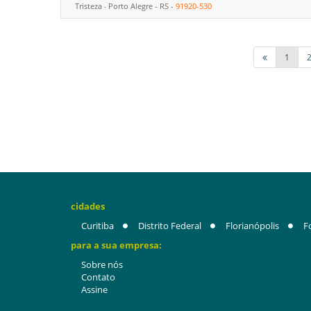
Tristeza
Porto Alegre
-
RS
-
91920-530
-
1
cidades
Curitiba
Distrito Federal
Florianópolis
F
para a sua empresa:
Sobre nós
Contato
Assine