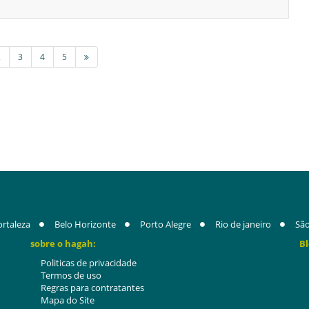
2
3
4
5
ortaleza
Belo Horizonte
Porto Alegre
Rio de janeiro
São
sobre o hagah:
Bl
Politicas de privacidade
Termos de uso
Regras para contratantes
Mapa do Site