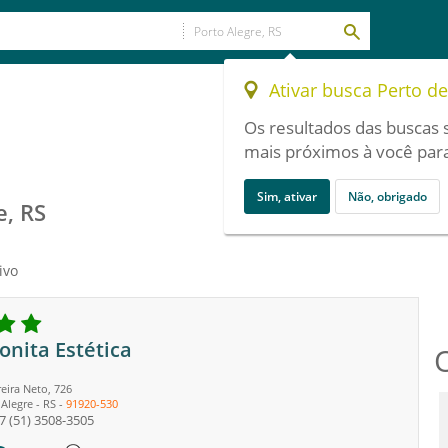
Ativar busca Perto d
Os resultados das buscas 
mais próximos à você para
Sim, ativar
Não, obrigado
e, RS
ivo
onita Estética
eira Neto, 726
 Alegre
-
RS
-
91920-530
7
(51) 3508-3505