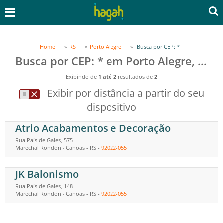
Home
RS
Porto Alegre
Busca por CEP: *
Busca por CEP: * em Porto Alegre, RS
Exibindo de
1 até 2
resultados de
2
Exibir por distância a partir do seu
dispositivo
Atrio Acabamentos e Decoração
Rua País de Gales, 575
Marechal Rondon
Canoas
-
RS
-
92022-055
-
JK Balonismo
Rua País de Gales, 148
Marechal Rondon
Canoas
-
RS
-
92022-055
-