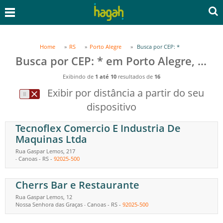
Home
RS
Porto Alegre
Busca por CEP: *
Busca por CEP: * em Porto Alegre, RS
Exibindo de
1 até 10
resultados de
16
Exibir por distância a partir do seu
dispositivo
Tecnoflex Comercio E Industria De
Maquinas Ltda
Rua Gaspar Lemos, 217
Canoas
-
RS
-
92025-500
-
Cherrs Bar e Restaurante
Rua Gaspar Lemos, 12
Nossa Senhora das Graças
Canoas
-
RS
-
92025-500
-