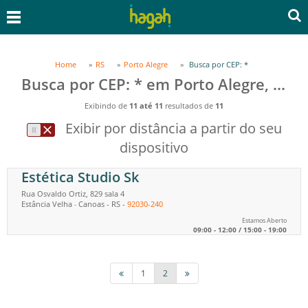
Home
RS
Porto Alegre
Busca por CEP: *
Busca por CEP: * em Porto Alegre, RS
Exibindo de
11 até 11
resultados de
11
Exibir por distância a partir do seu
dispositivo
Estética Studio Sk
Rua Osvaldo Ortiz, 829 sala 4
Estância Velha
Canoas
-
RS
-
92030-240
-
Estamos Aberto
09:00 - 12:00 / 15:00 - 19:00
1
2