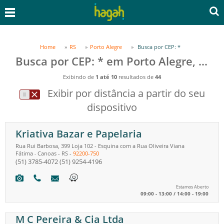
Home
RS
Porto Alegre
Busca por CEP: *
Busca por CEP: * em Porto Alegre, RS
Exibindo de
1 até 10
resultados de
44
Exibir por distância a partir do seu
dispositivo
Kriativa Bazar e Papelaria
Rua Rui Barbosa, 399 Loja 102 - Esquina com a Rua Oliveira Viana
Fátima
Canoas
-
RS
-
92200-750
-
(51) 3785-4072
(51) 9254-4196
Estamos Aberto
09:00 - 13:00 / 14:00 - 19:00
M C Pereira & Cia Ltda