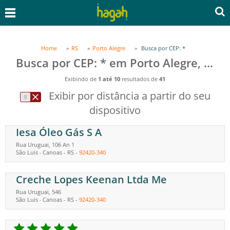
Home
RS
Porto Alegre
Busca por CEP: *
Busca por CEP: * em Porto Alegre, RS
Exibindo de
1 até 10
resultados de
41
Exibir por distância a partir do seu
dispositivo
Iesa Óleo Gás S A
Rua Uruguai, 106 An 1
São Luis
Canoas
-
RS
-
92420-340
-
Creche Lopes Keenan Ltda Me
Rua Uruguai, 546
São Luis
Canoas
-
RS
-
92420-340
-