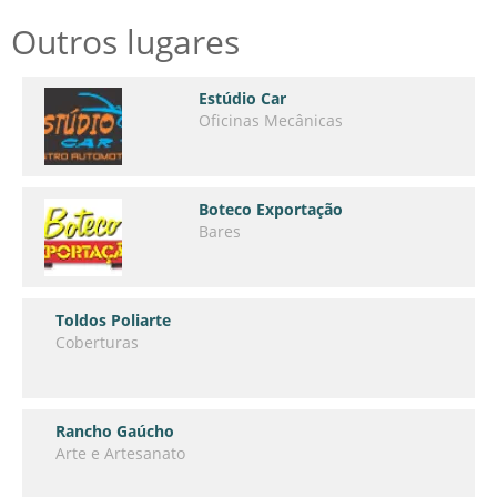
Outros lugares
Estúdio Car
Oficinas Mecânicas
Boteco Exportação
Bares
Toldos Poliarte
Coberturas
Rancho Gaúcho
Arte e Artesanato