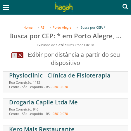
Home
RS
Porto Alegre
Busca por CEP: *
Busca por CEP: * em Porto Alegre, RS
Exibindo de
1 até 10
resultados de
98
Exibir por distância a partir do seu
dispositivo
Physioclinic - Clínica de Fisioterapia
Rua Conceição, 1113
Centro
São Leopoldo
-
RS
-
93010-070
-
Drogaria Capile Ltda Me
Rua Conceição, 946
Centro
São Leopoldo
-
RS
-
93010-070
-
Kero Mais Restaurante