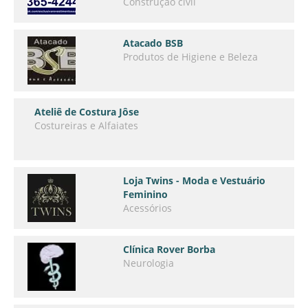
Construção civil
Atacado BSB
Produtos de Higiene e Beleza
Ateliê de Costura Jôse
Costureiras e Alfaiates
Loja Twins - Moda e Vestuário
Feminino
Acessórios
Clínica Rover Borba
Neurologia