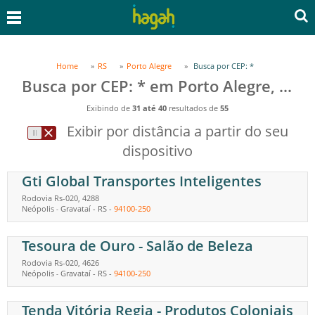
Home
RS
Porto Alegre
Busca por CEP: *
Busca por CEP: * em Porto Alegre, RS
Exibindo de
31 até 40
resultados de
55
Exibir por distância a partir do seu
dispositivo
Gti Global Transportes Inteligentes
Rodovia Rs-020, 4288
Neópolis
Gravataí
-
RS
-
94100-250
-
Tesoura de Ouro - Salão de Beleza
Rodovia Rs-020, 4626
Neópolis
Gravataí
-
RS
-
94100-250
-
Tenda Vitória Regia - Produtos Coloniais