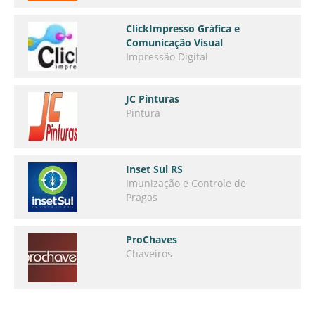
ClickImpresso Gráfica e
Comunicação Visual
Impressão Digital
JC Pinturas
Pintura
Inset Sul RS
Imunização e Controle de
Pragas
ProChaves
Chaveiros