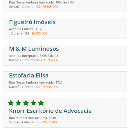
Rua Nossa Senhora Aparecida, 1963 Sala 03
Centro
Cidreira
-
RS
-
95595-000
-
Figueiró Imóveis
Avenida Cidreira, 1137
Cidreira
-
RS
-
95595-000
-
M & M Luminosos
Avenida Interpraias, 5835 Sala 03
Nazaré
Cidreira
-
RS
-
95595-000
-
Estofaria Elisa
Rua Nossa Senhora Aparecida, 1727
Nazaré
Cidreira
-
RS
-
95595-000
-
Knorr Escritório de Advocacia
Rua Manoel Bras de Lima, 4840
Salinas
Cidreira
-
RS
-
95595-000
-