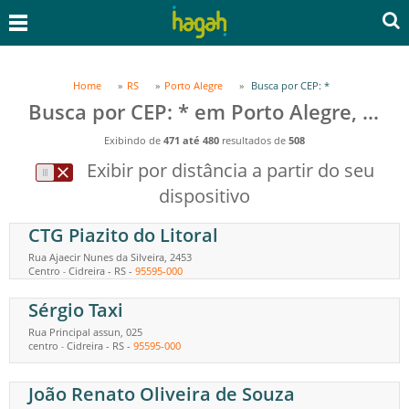
Home
RS
Porto Alegre
Busca por CEP: *
Busca por CEP: * em Porto Alegre, RS
Exibindo de
471 até 480
resultados de
508
Exibir por distância a partir do seu
dispositivo
CTG Piazito do Litoral
Rua Ajaecir Nunes da Silveira, 2453
Centro
Cidreira
-
RS
-
95595-000
-
Sérgio Taxi
Rua Principal assun, 025
centro
Cidreira
-
RS
-
95595-000
-
João Renato Oliveira de Souza