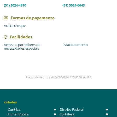
(51) 3024-4810
(51) 3024-6643
Formas de pagamento
Aceita cheque
Facilidades
Acesso a portadores de
Estacionamento
necessidades especiais
Aberto desde: | Local: 548b5d89dc7f7b399dbad182
cidades
Curitiba
Distrito Federal
Florianópolis
Fortaleza