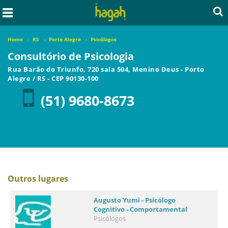
Home
RS
Porto Alegre
Psicólogos
Consultório de Psicologia
Rua Barão do Triunfo, 720 sala 504, Menino Deus
-
Porto
Alegre
/
RS
- CEP
90130-100
(51) 9680-8673
Outros lugares
Augusto Yumi - Psicólogo
Cognitivo - Comportamental
Psicólogos