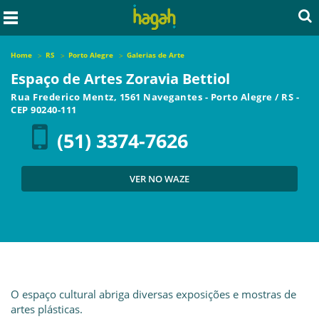
Home
RS
Porto Alegre
Galerias de Arte
Espaço de Artes Zoravia Bettiol
Rua Frederico Mentz, 1561 Navegantes
-
Porto Alegre
/
RS
-
CEP
90240-111
(51) 3374-7626
VER NO WAZE
O espaço cultural abriga diversas exposições e mostras de
artes plásticas.