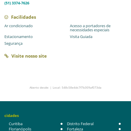
(51) 3374-7626
Facilidades
Ar condicionado
Acesso a portadores de
necessidades especiais
Estacionamento
Visita Guiada
Segurança
Visite nosso site
Aberto desde: | Local: 548c58e4dc7f7b309af073da
cidades
Curitiba
Distrito Federal
Florianópolis
Fortaleza