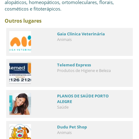
alopáticos, homeopáticos, ortomoleculares, florais,
cosméticos e fitoterápicos.
Outros lugares
Gaia Clínica Veterinária
Animais
Telemed Express
Produtos de Higiene e Beleza
PLANOS DE SAÚDE PORTO
ALEGRE
Saúde
Dudu Pet Shop
Animais