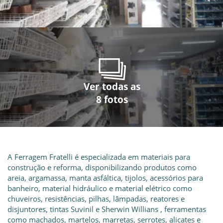
Ver todas as
Ver todas as
Ver todas as
Ver todas as
Ver todas as
Ver todas as
Ver todas as
Ver todas as
8 fotos
8 fotos
8 fotos
8 fotos
8 fotos
8 fotos
8 fotos
8 fotos
A Ferragem Fratelli é especializada em materiais para
construção e reforma, disponibilizando produtos como
areia, argamassa, manta asfáltica, tijolos, acessórios para
banheiro, material hidráulico e material elétrico como
chuveiros, resistências, pilhas, lâmpadas, reatores e
disjuntores, tintas Suvinil e Sherwin Willians , ferramentas
como machados, martelos, marretas, serrotes, alicates e