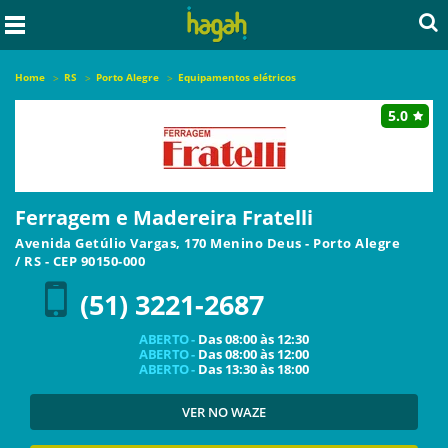
Home
RS
Porto Alegre
Equipamentos elétricos
5.0
Ferragem e Madereira Fratelli
Avenida Getúlio Vargas, 170 Menino Deus
-
Porto Alegre
/
RS
- CEP
90150-000
(51) 3221-2687
ABERTO -
Das
08:00
às
12:30
ABERTO -
Das
08:00
às
12:00
ABERTO -
Das
13:30
às
18:00
VER NO WAZE