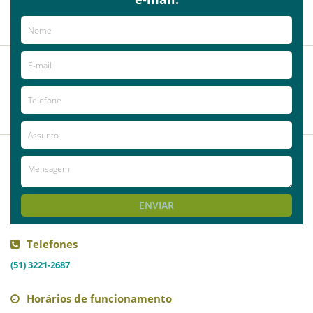
tinha os gurias conseguem de um dia
para o outro. ótimo atendimento!
2013-08-23
Anonymous
2
VER MAIS
COMENTÁRIOS
ENVIAR
Telefones
(51) 3221-2687
Horários de funcionamento