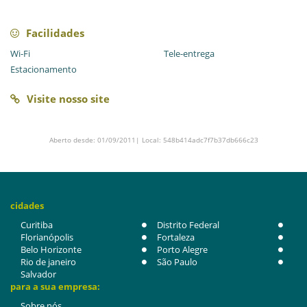
Facilidades
Wi-Fi
Tele-entrega
Estacionamento
Visite nosso site
Aberto desde: 01/09/2011| Local: 548b414adc7f7b37db666c23
cidades
Curitiba
Distrito Federal
Florianópolis
Fortaleza
Belo Horizonte
Porto Alegre
Rio de janeiro
São Paulo
Salvador
para a sua empresa:
Sobre nós