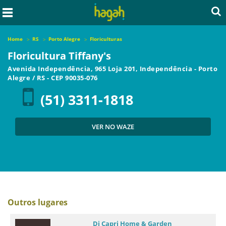
Home
RS
Porto Alegre
Floriculturas
Floricultura Tiffany's
Avenida Independência, 965 Loja 201, Independência
-
Porto
Alegre
/
RS
- CEP
90035-076
(51) 3311-1818
VER NO WAZE
Outros lugares
Di Capri Home & Garden