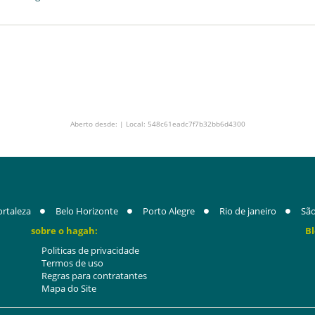
Aberto desde: | Local: 548c61eadc7f7b32bb6d4300
ortaleza
Belo Horizonte
Porto Alegre
Rio de janeiro
São
sobre o hagah:
Bl
Politicas de privacidade
Termos de uso
Regras para contratantes
Mapa do Site