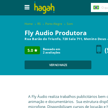
Home
RS
Porto Alegre
Som
Fly Audio Produtora
Rua Barão do Triunfo, 720 Sala 711, Menino Deus
(
Baseado em
5.0
2
avaliações
VER NO WAZE
A Fly Áudio realiza trabalhos publicitários bem c
animação e documentários. Sua estrutura dispõe
microfone. Disponibilizam cursos de locução e 