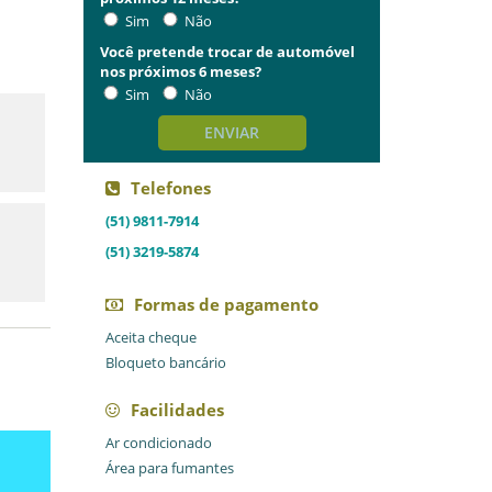
Sim
Não
Você pretende trocar de automóvel
nos próximos 6 meses?
Sim
Não
ENVIAR
Telefones
(51) 9811-7914
(51) 3219-5874
Formas de pagamento
Aceita cheque
Bloqueto bancário
Facilidades
Ar condicionado
Área para fumantes