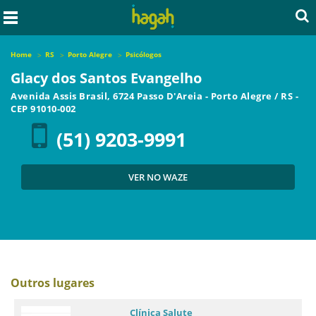
Home
RS
Porto Alegre
Psicólogos
Glacy dos Santos Evangelho
Avenida Assis Brasil, 6724 Passo D'Areia
-
Porto Alegre
/
RS
-
CEP
91010-002
(51) 9203-9991
VER NO WAZE
Outros lugares
Clínica Salute