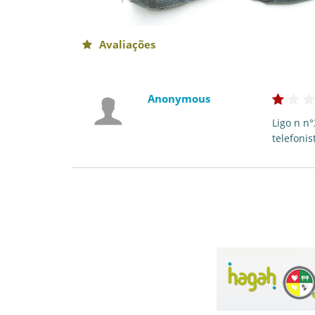
Avaliações
Anonymous
Ligo n n
telefonis