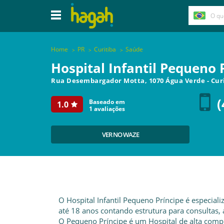
Home
PR
Curitiba
Saúde
Hospital Infantil Pequeno 
Rua Desembargador Motta, 1070 Água Verde
-
Cur
(
Baseado em
1.0
1
avaliações
VER NO WAZE
O Hospital Infantil Pequeno Príncipe é especia
até 18 anos contando estrutura para consultas, 
O Pequeno Príncipe é um Hospital de alta comple