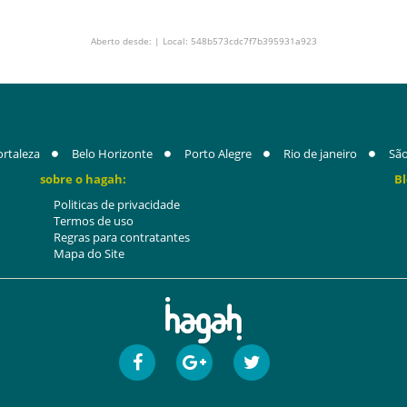
Aberto desde: | Local: 548b573cdc7f7b395931a923
ortaleza
Belo Horizonte
Porto Alegre
Rio de janeiro
São
sobre o hagah:
Bl
Politicas de privacidade
Termos de uso
Regras para contratantes
Mapa do Site