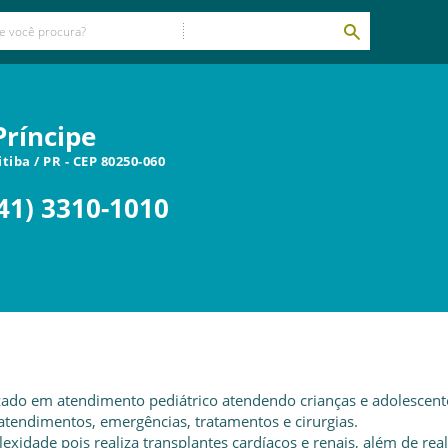
Príncipe
itiba
/
PR
- CEP
80250-060
41) 3310-1010
lizado em atendimento pediátrico atendendo crianças e adolescent
atendimentos, emergências, tratamentos e cirurgias.
xidade pois realiza transplantes cardíacos e renais, além de real