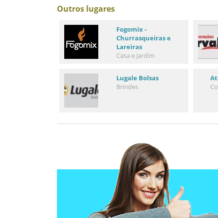
Outros lugares
Fogomix -
Churrasqueiras e
Lareiras
Casa e Jardim
Lugale Bolsas
At
Brindes
Co