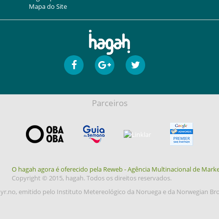
Mapa do Site
Parceiros
O hagah agora é oferecido pela Reweb - Agência Multinacional de Marke
Copyright © 2015, hagah. Todos os direitos reservados.
yr.no, emitido pelo Instituto Metereológico da Noruega e da Norwegian Br