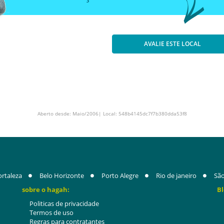
AVALIE ESTE LOCAL
Aberto desde: Maio/2006| Local: 548b4145dc7f7b380dda53f8
ortaleza
Belo Horizonte
Porto Alegre
Rio de janeiro
São
sobre o hagah:
Bl
Politicas de privacidade
Termos de uso
Regras para contratantes