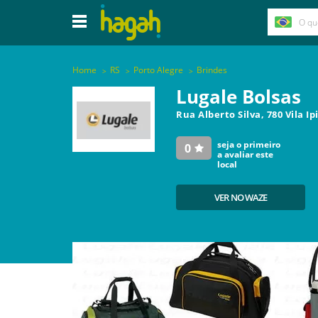
Home
RS
Porto Alegre
Brindes
Lugale Bolsas
Rua Alberto Silva, 780 Vila I
seja o primeiro
0
a avaliar este
local
VER NO WAZE