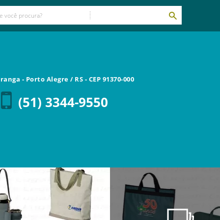
piranga
-
Porto Alegre
/
RS
- CEP
91370-000
(51) 3344-9550