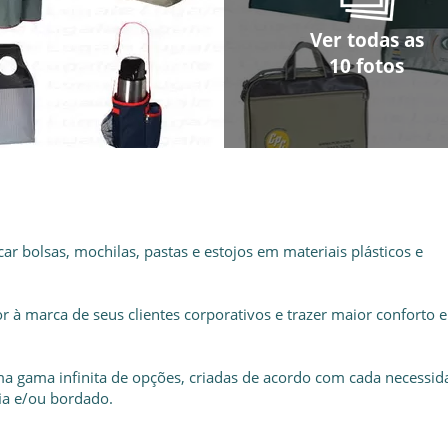
Ver todas as
Ver todas as
Ver todas as
Ver todas as
Ver todas as
Ver todas as
Ver todas as
Ver todas as
Ver todas as
Ver todas as
10 fotos
10 fotos
10 fotos
10 fotos
10 fotos
10 fotos
10 fotos
10 fotos
10 fotos
10 fotos
ar bolsas, mochilas, pastas e estojos em materiais plásticos e
 à marca de seus clientes corporativos e trazer maior conforto e
a gama infinita de opções, criadas de acordo com cada necessid
ia e/ou bordado.