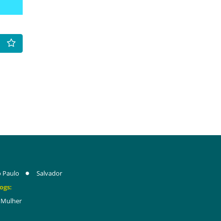
 Paulo
Salvador
ogs:
Mulher