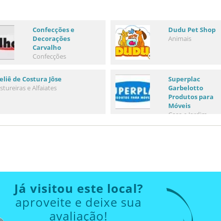
Confecções e
Dudu Pet Shop
Decorações
Animais
Carvalho
Confecções
eliê de Costura Jôse
Superplac
stureiras e Alfaiates
Garbelotto
Produtos para
Móveis
Casa e Jardim
Já visitou este local?
aproveite e deixe sua
avaliação!