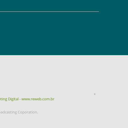
*
ting Digital - www.reweb.com.br
oadcasting Coporation.