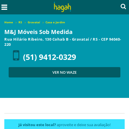
Home
RS
Gravataí
Casa e Jardim
M&J Móveis Sob Medida
Rua Hilário Ribeiro, 130 Cohab B
-
Gravataí
/
RS
- CEP
94040-
220
(51) 9412-0329
VER NO WAZE
Já visitou este local?
aproveite e deixe sua avaliação!