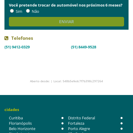
Você pretende trocar de automóvel nos próximos 6 meses?
Sim
Não
ENVIAR
Telefones
(51) 9412-0329
(51) 8449-9528
Aberto desde: | Local: 548b5efedc7f7b398c297264
cidades
Curitiba
Distrito Federal
Florianópolis
Fortaleza
Belo Horizonte
Porto Alegre