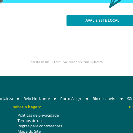
AVALIE ESTE LOCAL
Aberto desde: | Local: 548b8eaedc7f7b0596fafac8
ortaleza
Belo Horizonte
Porto Alegre
Rio de janeiro
São
sobre o hagah:
Bl
Politicas de privacidade
Termos de uso
Regras para contratantes
Mapa do Site