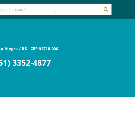
to Alegre
/
RS
- CEP
91710-000
51) 3352-4877