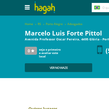
Home
RS
Porto Alegre
Advogados
Marcelo Luis Forte Pittol
Avenida Professor Oscar Pereira, 4495 Glória
-
Por
(
seja o primeiro
0
a avaliar este
local
VER NO WAZE
Outros lugares