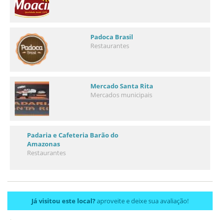
Padoca Brasil
Restaurantes
Mercado Santa Rita
Mercados municipais
Padaria e Cafeteria Barão do
Amazonas
Restaurantes
Já visitou este local?
aproveite e deixe sua avaliação!