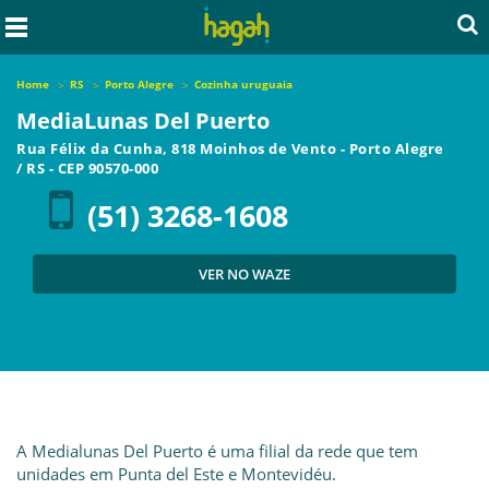
Home
RS
Porto Alegre
Cozinha uruguaia
MediaLunas Del Puerto
Rua Félix da Cunha, 818 Moinhos de Vento
-
Porto Alegre
/
RS
- CEP
90570-000
(51) 3268-1608
VER NO WAZE
A Medialunas Del Puerto é uma filial da rede que tem
unidades em Punta del Este e Montevidéu.