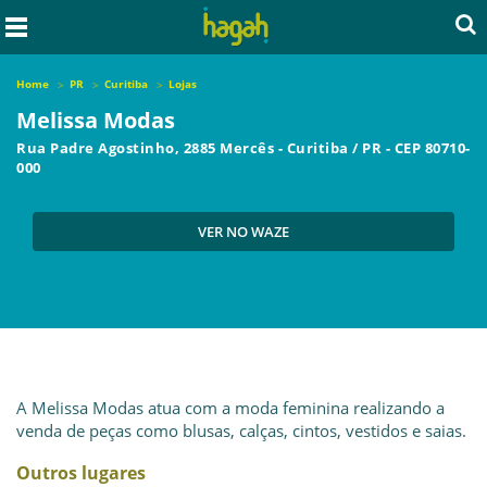
Home
PR
Curitiba
Lojas
Melissa Modas
Rua Padre Agostinho, 2885 Mercês
-
Curitiba
/
PR
- CEP
80710-
000
VER NO WAZE
A Melissa Modas atua com a moda feminina realizando a
venda de peças como blusas, calças, cintos, vestidos e saias.
Outros lugares