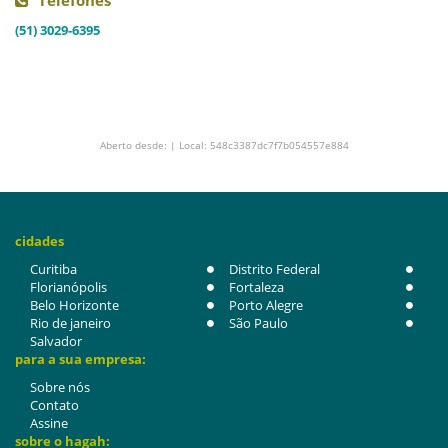
Telefones
(51) 3029-6395
Aberto desde: | Local: 548c3387dc7f7b054557e884
cidades
Curitiba
Distrito Federal
Florianópolis
Fortaleza
Belo Horizonte
Porto Alegre
Rio de janeiro
São Paulo
Salvador
para a sua empresa:
Sobre nós
Contato
Assine
sobre o hagah: