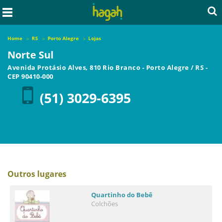
Home
RS
Porto Alegre
Lojas
Norte Sul
Avenida Protásio Alves, 810 Rio Branco
-
Porto Alegre
/
RS
-
CEP
90410-000
(51) 3029-6395
Outros lugares
Quartinho do Bebê
Colchões