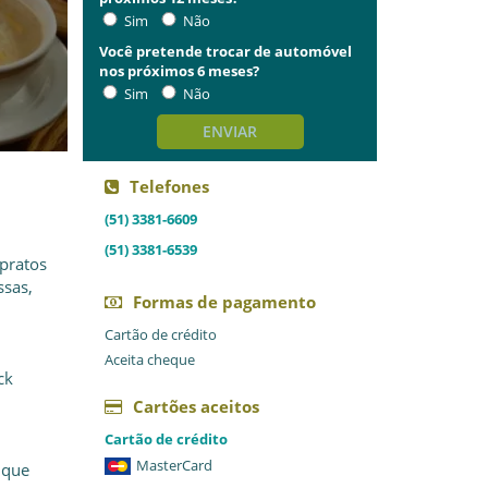
Sim
Não
Você pretende trocar de automóvel
nos próximos 6 meses?
Sim
Não
ENVIAR
Telefones
(51) 3381-6609
(51) 3381-6539
 pratos
ssas,
Formas de pagamento
Cartão de crédito
Aceita cheque
ck
Cartões aceitos
Cartão de crédito
MasterCard
 que