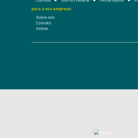
Curitiba
Distrito Federal
Florianópolis
F
para a sua empresa:
Sobre nós
Contato
Assine