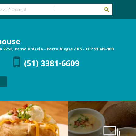
house
ja 2252, Passo D'Areia
-
Porto Alegre
/
RS
- CEP
91349-900
(51) 3381-6609