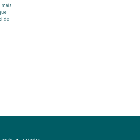
a mais
que
ei de