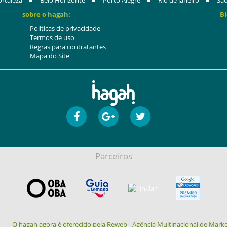
ortaleza
Belo Horizonte
Porto Alegre
Rio de janeiro
São
sobre o hagah:
Bl
Politicas de privacidade
Termos de uso
Regras para contratantes
Mapa do Site
Parceiros
O hagah agora é oferecido pela Reweb - Agência Multinacional de Marke