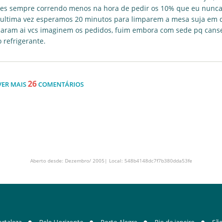
es sempre correndo menos na hora de pedir os 10% que eu nunc
 ultima vez esperamos 20 minutos para limparem a mesa suja em 
caram ai vcs imaginem os pedidos, fuim embora com sede pq cans
 refrigerante.
26
VER MAIS
COMENTÁRIOS
Aberto desde: Dezembro/ 2005| Local: 548b4148dc7f7b380dda53fe