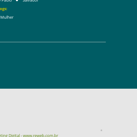
 Paulo
Salvador
ogs:
Mulher
*
ting Digital - www.reweb.com.br