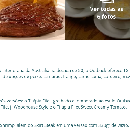
Ver todas as
Ver todas as
Ver todas as
Ver todas as
Ver todas as
Ver todas as
6 fotos
6 fotos
6 fotos
6 fotos
6 fotos
6 fotos
 interiorana da Austrália na década de 50, o Outback oferece 18
ém de opções de peixe, camarão, frango, carne suína, cordeiro, ma
 três versões: o Tilápia Filet, grelhado e temperado ao estilo Outba
Filet j. Woodhouse Style e o Tilápia Filet Sweet Creamy Tomato.
Shrimp, além do Skirt Steak em uma versão com 330gr de vazio,