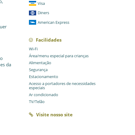
o,
Visa
Diners
American Express
quer
Facilidades
Wi-Fi
Área/menu especial para crianças
ão
Alimentação
ões da
Segurança
Estacionamento
Acesso a portadores de necessidades
especiais
Ar condicionado
TV/Telão
Visite nosso site