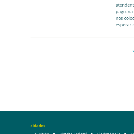
atendent
pago, na
nos colo
esperar o
cidades