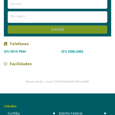
ENVIAR
Telefones
(51) 3013-7944
(51) 3356-2462
Facilidades
Aberto desde: | Local: 54a5350fa45d9a3fe1cdcd50
cidades
Curitiba
Distrito Federal