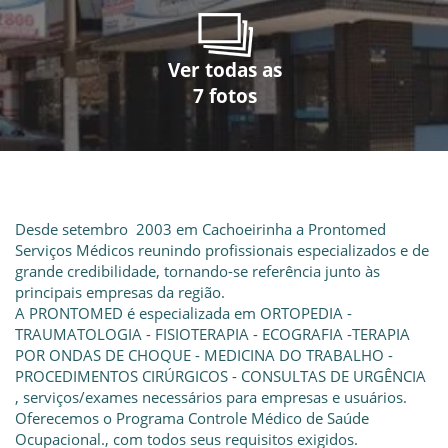
Ver todas as
Ver todas as
Ver todas as
Ver todas as
Ver todas as
Ver todas as
Ver todas as
7 fotos
7 fotos
7 fotos
7 fotos
7 fotos
7 fotos
7 fotos
Desde setembro 2003 em Cachoeirinha a Prontomed
Serviços Médicos reunindo profissionais especializados e de
grande credibilidade, tornando-se referência junto às
principais empresas da região.
A PRONTOMED é especializada em ORTOPEDIA -
TRAUMATOLOGIA - FISIOTERAPIA - ECOGRAFIA -TERAPIA
POR ONDAS DE CHOQUE - MEDICINA DO TRABALHO -
PROCEDIMENTOS CIRÚRGICOS - CONSULTAS DE URGÊNCIA
, serviços/exames necessários para empresas e usuários.
Oferecemos o Programa Controle Médico de Saúde
Ocupacional., com todos seus requisitos exigidos.