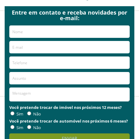
Entre em contato e receba novidades por
e-mail:
2010-04-09
Anonymous
A clínica mais completa da região, fui
muito bem atendido e fiquei seguro
com a orientação dos
profissionais.Ainda tive a possibilidade
de realizar exames em raio x no
momento da consulta, recomendo a
todos.
Você pretende trocar de imóvel nos próximos 12 meses?
Sim
Não
Você pretende trocar de automóvel nos próximos 6 meses?
Sim
Não
ENVIAR