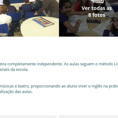
Ver todas as
Ver todas as
Ver todas as
Ver todas as
Ver todas as
Ver todas as
Ver todas as
Ver todas as
8 fotos
8 fotos
8 fotos
8 fotos
8 fotos
8 fotos
8 fotos
8 fotos
neira completamente independente. As aulas seguem o método Li
onais da escola.
sicas e teatro, proporcionando ao aluno viver o inglês na práti
lização das aulas.