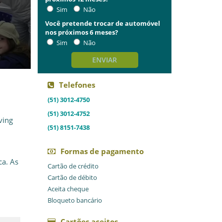
Sim
Não
Você pretende trocar de automóvel
nos próximos 6 meses?
Sim
Não
ENVIAR
Telefones
(51) 3012-4750
(51) 3012-4752
ving
(51) 8151-7438
Formas de pagamento
ca. As
Cartão de crédito
Cartão de débito
Aceita cheque
Bloqueto bancário
Cartões aceitos