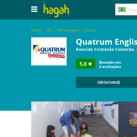
Home
RS
Porto Alegre
Cursos
Quatrum Englis
Avenida Cristóvão Colombo, 
Baseado em
5.0
2
avaliações
VER NO WAZE