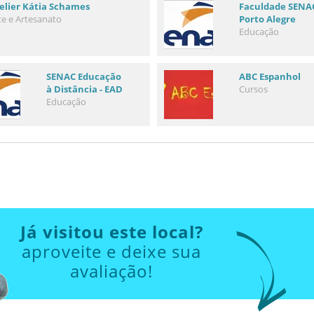
elier Kátia Schames
Faculdade SENA
te e Artesanato
Porto Alegre
Educação
SENAC Educação
ABC Espanhol
à Distância - EAD
Cursos
Educação
Já visitou este local?
aproveite e deixe sua
avaliação!