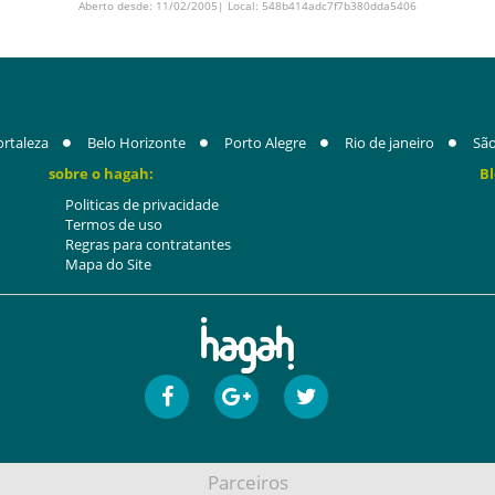
Aberto desde: 11/02/2005| Local: 548b414adc7f7b380dda5406
ortaleza
Belo Horizonte
Porto Alegre
Rio de janeiro
São
sobre o hagah:
Bl
Politicas de privacidade
Termos de uso
Regras para contratantes
Mapa do Site
Parceiros