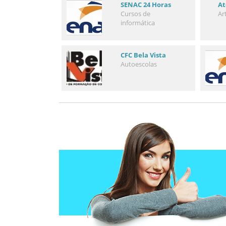
SENAC 24 Horas
At
Cursos de
Ar
informática
CFC Bela Vista
Autoescolas