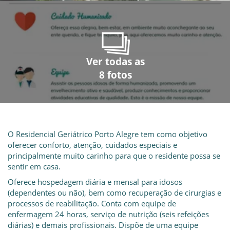
Ver todas as
Ver todas as
Ver todas as
Ver todas as
Ver todas as
Ver todas as
Ver todas as
Ver todas as
8 fotos
8 fotos
8 fotos
8 fotos
8 fotos
8 fotos
8 fotos
8 fotos
O Residencial Geriátrico Porto Alegre tem como objetivo
oferecer conforto, atenção, cuidados especiais e
principalmente muito carinho para que o residente possa se
sentir em casa.
Oferece hospedagem diária e mensal para idosos
(dependentes ou não), bem como recuperação de cirurgias e
processos de reabilitação. Conta com equipe de
enfermagem 24 horas, serviço de nutrição (seis refeições
diárias) e demais profissionais. Dispõe de uma equipe