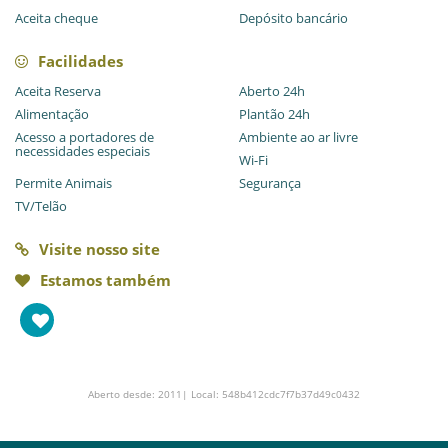
Aceita cheque
Depósito bancário
Facilidades
Aceita Reserva
Aberto 24h
Alimentação
Plantão 24h
Acesso a portadores de
Ambiente ao ar livre
necessidades especiais
Wi-Fi
Permite Animais
Segurança
TV/Telão
Visite nosso site
Estamos também
Aberto desde: 2011| Local: 548b412cdc7f7b37d49c0432