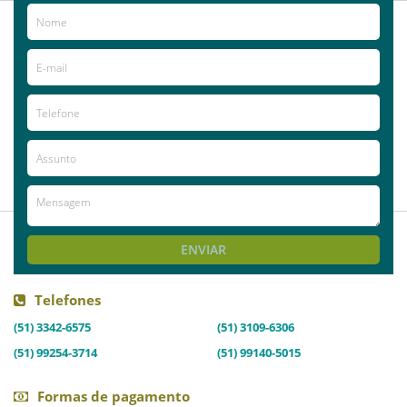
2013-05-29
Anonymous
Local muito agradável e aconchegante!!
Recomendo!! Local com pessoas
comprometidas com o bem estar do
paciente e com ótimo conhecimento na
área da enfermagem!!!
ENVIAR
Telefones
(51) 3342-6575
(51) 3109-6306
(51) 99254-3714
(51) 99140-5015
Formas de pagamento