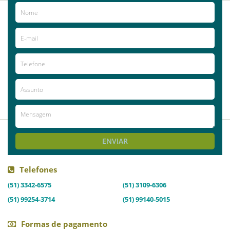
2013-05-29
Anonymous
Local muito agradável e aconchegante!!
Recomendo!! Local com pessoas
comprometidas com o bem estar do
paciente e com ótimo conhecimento na
área da enfermagem!!!
ENVIAR
Telefones
(51) 3342-6575
(51) 3109-6306
(51) 99254-3714
(51) 99140-5015
Formas de pagamento