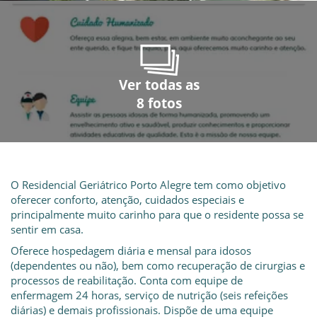
Ver todas as
Ver todas as
Ver todas as
Ver todas as
Ver todas as
Ver todas as
Ver todas as
Ver todas as
8 fotos
8 fotos
8 fotos
8 fotos
8 fotos
8 fotos
8 fotos
8 fotos
O Residencial Geriátrico Porto Alegre tem como objetivo
oferecer conforto, atenção, cuidados especiais e
principalmente muito carinho para que o residente possa se
sentir em casa.
Oferece hospedagem diária e mensal para idosos
(dependentes ou não), bem como recuperação de cirurgias e
processos de reabilitação. Conta com equipe de
enfermagem 24 horas, serviço de nutrição (seis refeições
diárias) e demais profissionais. Dispõe de uma equipe