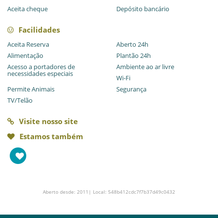
Aceita cheque
Depósito bancário
Facilidades
Aceita Reserva
Aberto 24h
Alimentação
Plantão 24h
Acesso a portadores de
Ambiente ao ar livre
necessidades especiais
Wi-Fi
Permite Animais
Segurança
TV/Telão
Visite nosso site
Estamos também
Aberto desde: 2011| Local: 548b412cdc7f7b37d49c0432