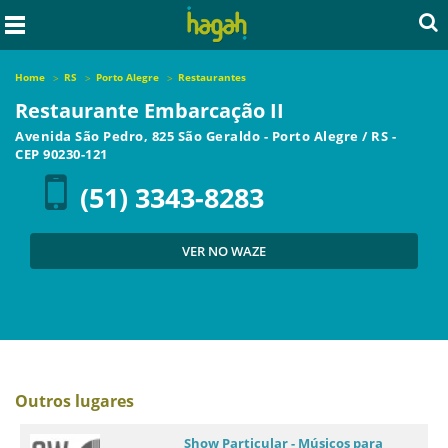
Home
RS
Porto Alegre
Restaurantes
Restaurante Embarcação II
Avenida São Pedro, 825 São Geraldo
-
Porto Alegre
/
RS
-
CEP
90230-121
(51) 3343-8283
VER NO WAZE
Outros lugares
Show Particular - Músicos para