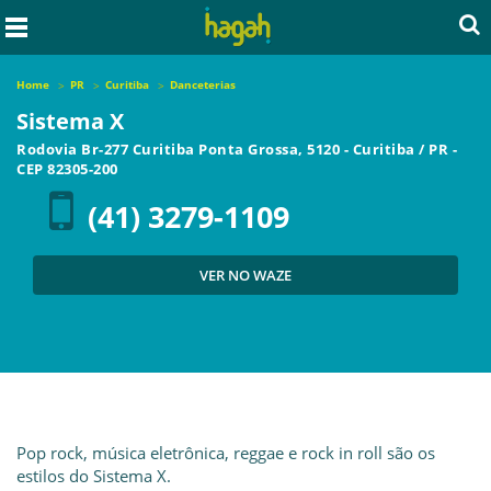
Home
PR
Curitiba
Danceterias
Sistema X
Rodovia Br-277 Curitiba Ponta Grossa, 5120
-
Curitiba
/
PR
-
CEP
82305-200
(41) 3279-1109
VER NO WAZE
Pop rock, música eletrônica, reggae e rock in roll são os
estilos do Sistema X.