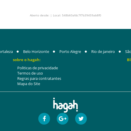
Aberto desde: | Local: 548b60afdc7f7b39459ab8f0
ortaleza
Belo Horizonte
Porto Alegre
Rio de janeiro
São
sobre o hagah:
Bl
Politicas de privacidade
Termos de uso
Regras para contratantes
Mapa do Site