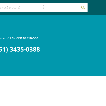
amão
/
RS
- CEP
94510-500
51) 3435-0388