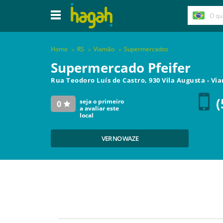
Home
RS
Viamão
Supermercados
Supermercado Pfeifer
Rua Teodoro Luís de Castro, 930 Vila Augusta
-
Vi
(
seja o primeiro
0
a avaliar este
local
VER NO WAZE