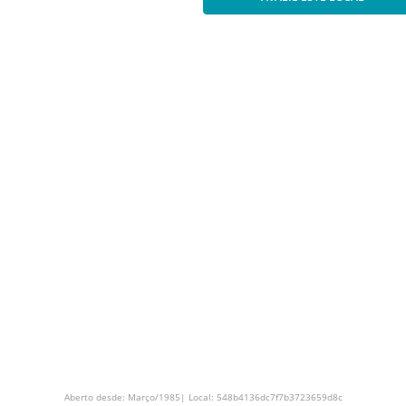
Aberto desde: Março/1985| Local: 548b4136dc7f7b3723659d8c