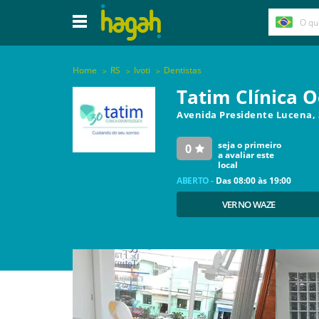
Home
RS
Ivoti
Dentistas
Tatim Clínica 
Avenida Presidente Lucena, 
seja o primeiro
0
a avaliar este
local
ABERTO -
Das
08:00
às
19:00
VER NO WAZE