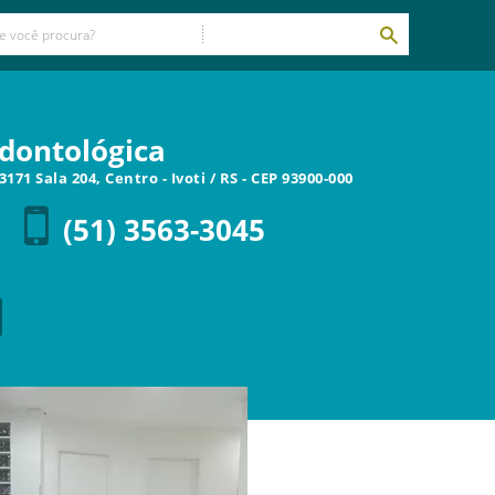
Odontológica
3171 Sala 204, Centro
-
Ivoti
/
RS
- CEP
93900-000
(51) 3563-3045