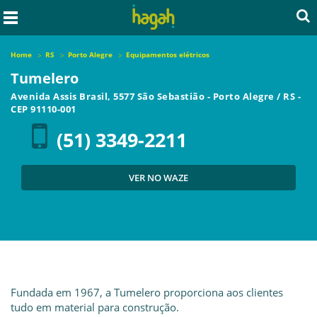
Home
RS
Porto Alegre
Equipamentos elétricos
Tumelero
Avenida Assis Brasil, 5577 São Sebastião
-
Porto Alegre
/
RS
-
CEP
91110-001
(51) 3349-2211
VER NO WAZE
Fundada em 1967, a Tumelero proporciona aos clientes
tudo em material para construção.