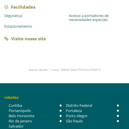
Facilidades
Segurança
Acesso a portadores de
necessidades especiais
Estacionamento
Visite nosso site
Aberto desde: | Local: 548b614bdc7f7b3cee79b075
cidades
Curitiba
Distrito Federal
Florianópolis
Fortaleza
Belo Horizonte
Porto Alegre
Rio de janeiro
São Paulo
Salvador