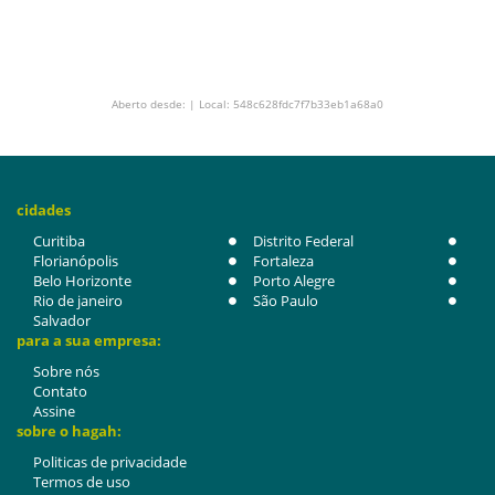
Aberto desde: | Local: 548c628fdc7f7b33eb1a68a0
cidades
Curitiba
Distrito Federal
Florianópolis
Fortaleza
Belo Horizonte
Porto Alegre
Rio de janeiro
São Paulo
Salvador
para a sua empresa:
Sobre nós
Contato
Assine
sobre o hagah:
Politicas de privacidade
Termos de uso