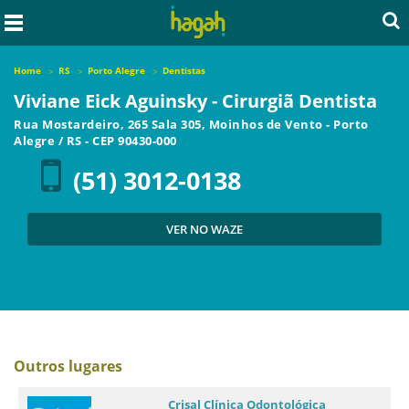
Home
RS
Porto Alegre
Dentistas
Viviane Eick Aguinsky - Cirurgiã Dentista
Rua Mostardeiro, 265 Sala 305, Moinhos de Vento
-
Porto
Alegre
/
RS
- CEP
90430-000
(51) 3012-0138
VER NO WAZE
Outros lugares
Crisal Clínica Odontológica