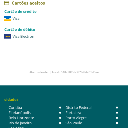
Cartões aceitos
Cartão de crédito
Visa
Cartão de débito
Visa Electron
Aberto desde: | Local: 548c58f9dc7f7b2fda01d8ee
cidades
Curitiba
Distrito Federal
Florianópolis
Fortaleza
Belo Horizonte
Porto Alegre
Rio de janeiro
São Paulo