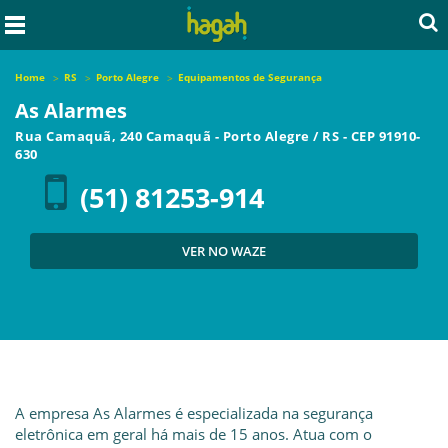
Home
RS
Porto Alegre
Equipamentos de Segurança
As Alarmes
Rua Camaquã, 240 Camaquã
-
Porto Alegre
/
RS
- CEP
91910-
630
(51) 81253-914
VER NO WAZE
A empresa As Alarmes é especializada na segurança
eletrônica em geral há mais de 15 anos. Atua com o