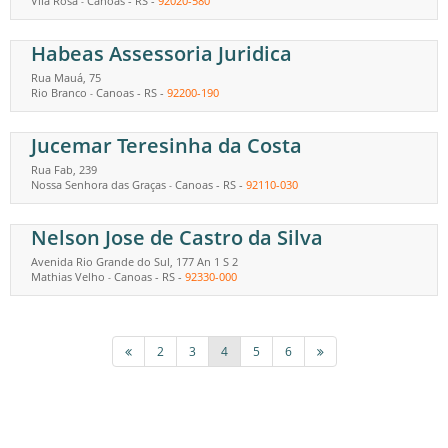
Vila Rosa
Canoas
-
RS
-
92020-580
-
Habeas Assessoria Juridica
Rua Mauá, 75
Rio Branco
Canoas
-
RS
-
92200-190
-
Jucemar Teresinha da Costa
Rua Fab, 239
Nossa Senhora das Graças
Canoas
-
RS
-
92110-030
-
Nelson Jose de Castro da Silva
Avenida Rio Grande do Sul, 177 An 1 S 2
Mathias Velho
Canoas
-
RS
-
92330-000
-
2
3
4
5
6