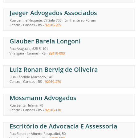
Jaeger Advogados Associados
Rua Lenine Nequete, 77 Sala 703 - Em frente ao Fórum
Centro
Canoas
-
RS
-
92310-205
-
Glauber Barela Longoni
Rua Araguaia, 628 Sl 101
Vila Igara
Canoas
-
RS
-
92410-000
-
Luiz Ronan Bervig de Oliveira
Rua Cândido Machado, 349
Centro
Canoas
-
RS
-
92010-270
-
Mossmann Advogados
Rua Santa Helena, 78
Centro
Canoas
-
RS
-
92310-110
-
Escritório de Advocacia E Assessoria
Rua Senador Alberto Pasqualini, 50