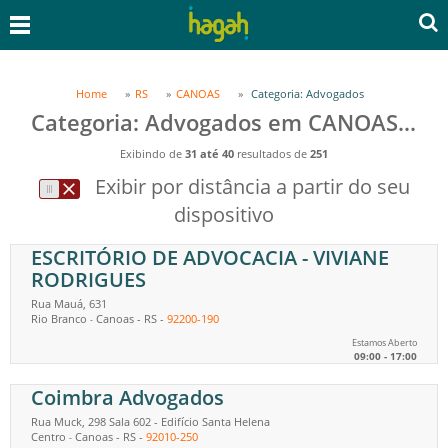
Home
RS
CANOAS
Categoria: Advogados
Categoria: Advogados em CANOAS, RS
Exibindo de
31 até 40
resultados de
251
Exibir por distância a partir do seu
dispositivo
ESCRITÓRIO DE ADVOCACIA - VIVIANE
RODRIGUES
Rua Mauá, 631
Rio Branco
Canoas
-
RS
-
92200-190
-
Estamos Aberto
09:00 - 17:00
Coimbra Advogados
Rua Muck, 298 Sala 602 - Edifício Santa Helena
Centro
Canoas
-
RS
-
92010-250
-