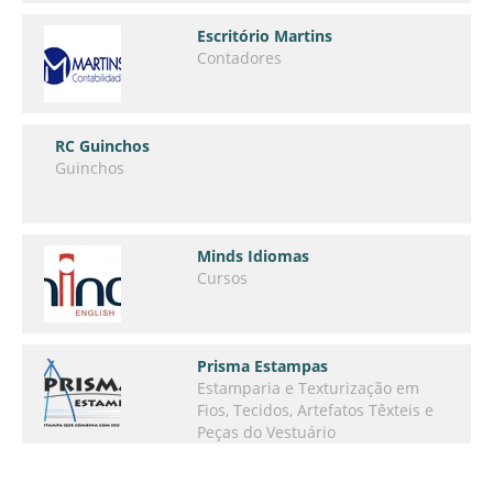
Escritório Martins
Contadores
RC Guinchos
Guinchos
Minds Idiomas
Cursos
Prisma Estampas
Estamparia e Texturização em
Fios, Tecidos, Artefatos Têxteis e
Peças do Vestuário