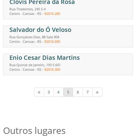
Clovis Pereira da Rosa
Rua Tiradentes, 245 S 4
Centro
Canoas
-
RS
-
92010-260
-
Salvador do Ó Veloso
Rua Gonçalves Dias, 88 Sala 904
Centro
Canoas
-
RS
-
92010-050
-
Enio Cesar Dias Martins
Rua Quinze de Janeiro, 193 S 601
Centro
Canoas
-
RS
-
92010-300
-
3
4
5
6
7
Outros lugares