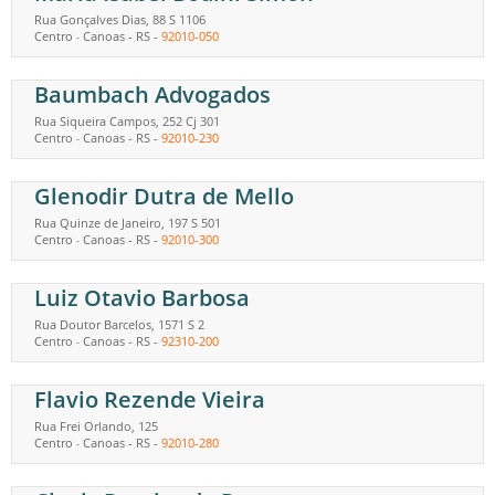
Rua Gonçalves Dias, 88 S 1106
Centro
Canoas
-
RS
-
92010-050
-
Baumbach Advogados
Rua Siqueira Campos, 252 Cj 301
Centro
Canoas
-
RS
-
92010-230
-
Glenodir Dutra de Mello
Rua Quinze de Janeiro, 197 S 501
Centro
Canoas
-
RS
-
92010-300
-
Luiz Otavio Barbosa
Rua Doutor Barcelos, 1571 S 2
Centro
Canoas
-
RS
-
92310-200
-
Flavio Rezende Vieira
Rua Frei Orlando, 125
Centro
Canoas
-
RS
-
92010-280
-