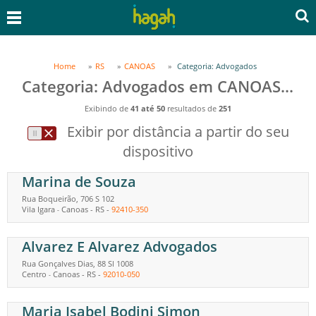
Home
RS
CANOAS
Categoria: Advogados
Categoria: Advogados em CANOAS, RS
Exibindo de
41 até 50
resultados de
251
Exibir por distância a partir do seu
dispositivo
Marina de Souza
Rua Boqueirão, 706 S 102
Vila Igara
Canoas
-
RS
-
92410-350
-
Alvarez E Alvarez Advogados
Rua Gonçalves Dias, 88 Sl 1008
Centro
Canoas
-
RS
-
92010-050
-
Maria Isabel Bodini Simon