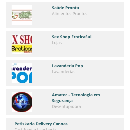
Saúde Pronta
Alimentos Prontos
Sex Shop EroticaSul
Lojas
Lavanderia Pop
Lavanderias
Amatec - Tecnologia em
Segurança
Desentupidora
Petiskaria Delivery Canoas
Fast-food e Lancheria