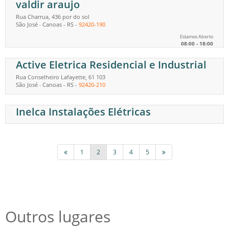
valdir araujo
Rua Charrua, 436 por do sol
São José
Canoas
-
RS
-
92420-190
-
Estamos Aberto
08:00 - 18:00
Active Eletrica Residencial e Industrial
Rua Conselheiro Lafayette, 61 103
São José
Canoas
-
RS
-
92420-210
-
Inelca Instalações Elétricas
1
2
3
4
5
Outros lugares