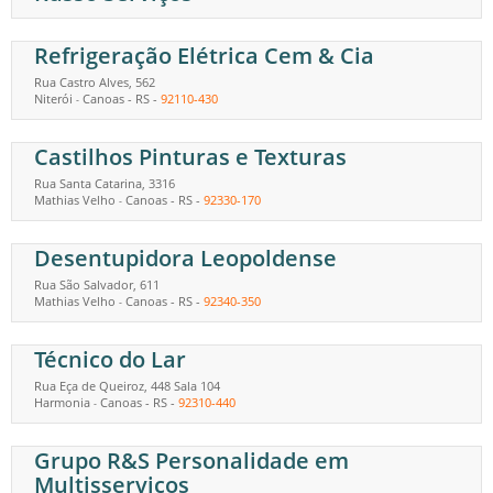
Refrigeração Elétrica Cem & Cia
Rua Castro Alves, 562
Niterói
Canoas
-
RS
-
92110-430
-
Castilhos Pinturas e Texturas
Rua Santa Catarina, 3316
Mathias Velho
Canoas
-
RS
-
92330-170
-
Desentupidora Leopoldense
Rua São Salvador, 611
Mathias Velho
Canoas
-
RS
-
92340-350
-
Técnico do Lar
Rua Eça de Queiroz, 448 Sala 104
Harmonia
Canoas
-
RS
-
92310-440
-
Grupo R&S Personalidade em
Multisserviços