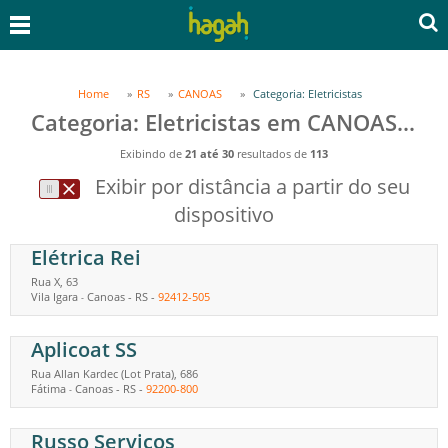
Home
RS
CANOAS
Categoria: Eletricistas
Categoria: Eletricistas em CANOAS, RS
Exibindo de
21 até 30
resultados de
113
Exibir por distância a partir do seu
dispositivo
Elétrica Rei
Rua X, 63
Vila Igara
Canoas
-
RS
-
92412-505
-
Aplicoat SS
Rua Allan Kardec (Lot Prata), 686
Fátima
Canoas
-
RS
-
92200-800
-
Russo Serviços