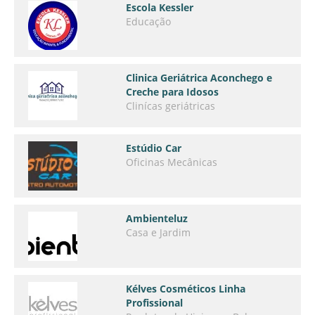
Escola Kessler
Educação
Clinica Geriátrica Aconchego e
Creche para Idosos
Clinícas geriátricas
Estúdio Car
Oficinas Mecânicas
Ambienteluz
Casa e Jardim
Kélves Cosméticos Linha
Profissional