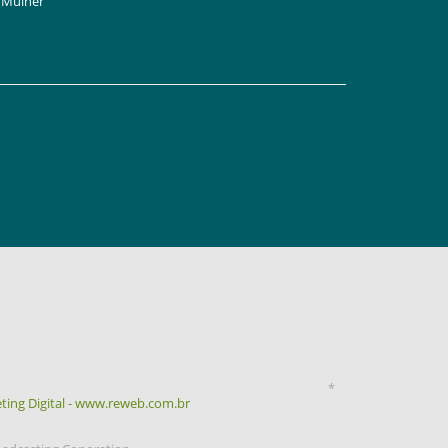
Mulher
*
ting Digital - www.reweb.com.br