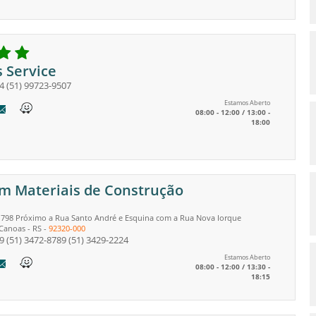
 Service
4
(51) 99723-9507
Estamos Aberto
08:00 - 12:00 / 13:00 -
18:00
 Materiais de Construção
 798 Próximo a Rua Santo André e Esquina com a Rua Nova Iorque
Canoas
-
RS
-
92320-000
9
(51) 3472-8789
(51) 3429-2224
Estamos Aberto
08:00 - 12:00 / 13:30 -
18:15