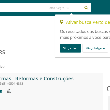
Ativar busca Perto d
Os resultados das buscas 
mais próximos à você para
Sim, ativar
Não, obrigado
RS
ivo
rmas - Reformas e Construções
5
(51) 9594-4313