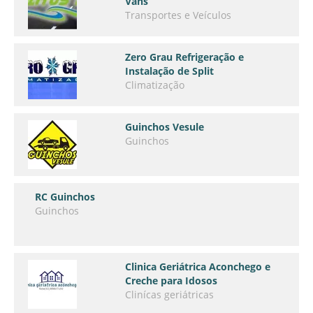
Vans
Transportes e Veículos
Zero Grau Refrigeração e
Instalação de Split
Climatização
Guinchos Vesule
Guinchos
RC Guinchos
Guinchos
Clinica Geriátrica Aconchego e
Creche para Idosos
Clinícas geriátricas