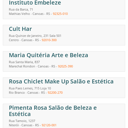
Instituto Embeleze
Rua da Barca, 71
Mathias Velho
Canoas
-
RS
-
92325-010
-
Cult Har
Rua Quinze de Janeiro, 231 Sala 501
Centro
Canoas
-
RS
-
92010-300
-
Maria Quitéria Arte e Beleza
Rua Santa Maria, 837
Marechal Rondon
Canoas
-
RS
-
92025-390
-
Rosa Chiclet Make Up Salão e Estética
Rua Paes Lemes, 715 Loja 10
Rio Branco
Canoas
-
RS
-
92200-270
-
Pimenta Rosa Salão de Beleza e
Estética
Rua Tamoio, 1237
Niterói
Canoas
-
RS
-
92120-001
-