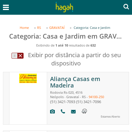
Home
RS
GRAVATAÍ
Categoria: Casa e Jardim
Categoria: Casa e Jardim em GRAVATAÍ, RS
Exibindo de
1 até 10
resultados de
632
Exibir por distância a partir do seu
dispositivo
Aliança Casas em
Madeira
Rodovia Rs-020, 4516
Neópolis
Gravataí
-
RS
-
94100-250
-
(51) 3421-7093
(51) 3421-7096
Estamos Aberto