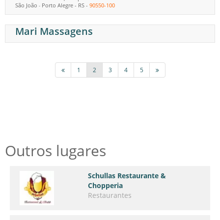
São João
Porto Alegre
-
RS
-
90550-100
-
Mari Massagens
1
2
3
4
5
Outros lugares
Schullas Restaurante &
Chopperia
Restaurantes