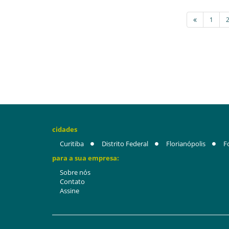
1
cidades
Curitiba
Distrito Federal
Florianópolis
F
para a sua empresa:
Sobre nós
Contato
Assine