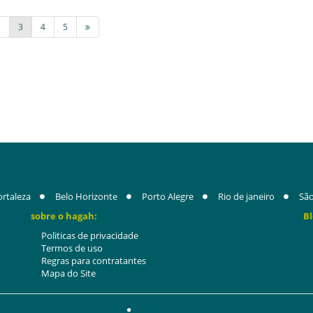
2
3
4
5
ortaleza
Belo Horizonte
Porto Alegre
Rio de janeiro
São
sobre o hagah:
Bl
Politicas de privacidade
Termos de uso
Regras para contratantes
Mapa do Site