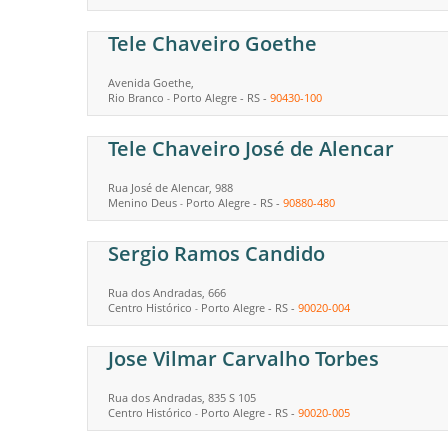
Tele Chaveiro Goethe
Avenida Goethe,
Rio Branco
Porto Alegre
-
RS
-
90430-100
-
Tele Chaveiro José de Alencar
Rua José de Alencar, 988
Menino Deus
Porto Alegre
-
RS
-
90880-480
-
Sergio Ramos Candido
Rua dos Andradas, 666
Centro Histórico
Porto Alegre
-
RS
-
90020-004
-
Jose Vilmar Carvalho Torbes
Rua dos Andradas, 835 S 105
Centro Histórico
Porto Alegre
-
RS
-
90020-005
-