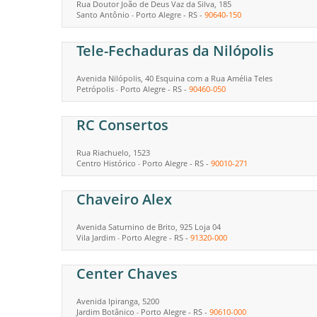
Rua Doutor João de Deus Vaz da Silva, 185
Santo Antônio
Porto Alegre
-
RS
-
90640-150
-
Tele-Fechaduras da Nilópolis
Avenida Nilópolis, 40 Esquina com a Rua Amélia Teles
Petrópolis
Porto Alegre
-
RS
-
90460-050
-
RC Consertos
Rua Riachuelo, 1523
Centro Histórico
Porto Alegre
-
RS
-
90010-271
-
Chaveiro Alex
Avenida Saturnino de Brito, 925 Loja 04
Vila Jardim
Porto Alegre
-
RS
-
91320-000
-
Center Chaves
Avenida Ipiranga, 5200
Jardim Botânico
Porto Alegre
-
RS
-
90610-000
-