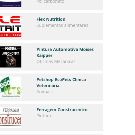
Policarbonato
Flex Nutrition
Suplementos alimentares
Pintura Automotiva Moisés
Kaipper
Oficinas Mecânicas
Petshop EcoPets Clínica
Veterinária
Animais
Ferragem Construcentro
Pintura