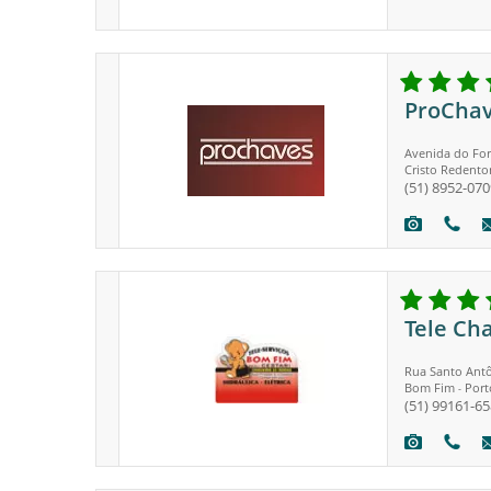
ProCha
Avenida do Fort
Cristo Redento
(51) 8952-070
Tele Ch
Rua Santo Antô
Bom Fim
Port
-
(51) 99161-6