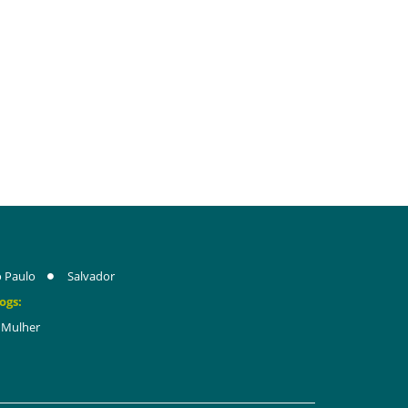
 Paulo
Salvador
ogs:
Mulher