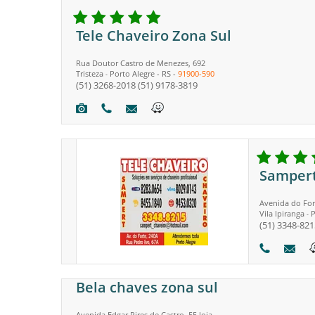
Tele Chaveiro Zona Sul
Rua Doutor Castro de Menezes, 692
Tristeza
Porto Alegre
-
RS
-
91900-590
-
(51) 3268-2018
(51) 9178-3819
Sampert
Avenida do For
Vila Ipiranga
P
-
(51) 3348-821
Bela chaves zona sul
Avenida Edgar Pires de Castro, 55 loja