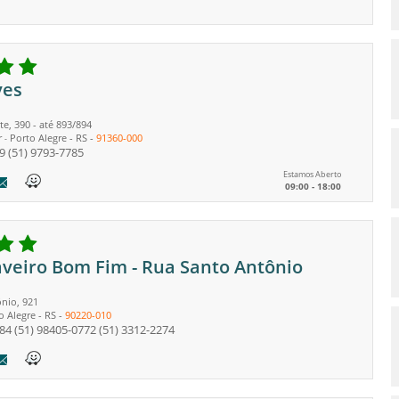
ves
e, 390 - até 893/894
r
Porto Alegre
-
RS
-
91360-000
-
9
(51) 9793-7785
Estamos Aberto
09:00 - 18:00
aveiro Bom Fim - Rua Santo Antônio
nio, 921
o Alegre
-
RS
-
90220-010
584
(51) 98405-0772
(51) 3312-2274