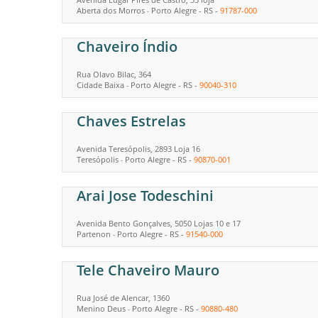
Aberta dos Morros
Porto Alegre
-
RS
-
91787-000
-
Chaveiro Índio
Rua Olavo Bilac, 364
Cidade Baixa
Porto Alegre
-
RS
-
90040-310
-
Chaves Estrelas
Avenida Teresópolis, 2893 Loja 16
Teresópolis
Porto Alegre
-
RS
-
90870-001
-
Arai Jose Todeschini
Avenida Bento Gonçalves, 5050 Lojas 10 e 17
Partenon
Porto Alegre
-
RS
-
91540-000
-
Tele Chaveiro Mauro
Rua José de Alencar, 1360
Menino Deus
Porto Alegre
-
RS
-
90880-480
-