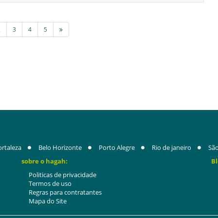
2
3
4
5
ortaleza
Belo Horizonte
Porto Alegre
Rio de janeiro
São
sobre o hagah:
Bl
Politicas de privacidade
Termos de uso
Regras para contratantes
Mapa do Site