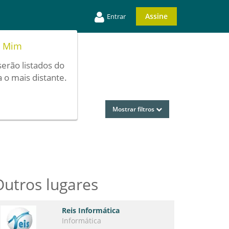
Assine
Entrar
e Mim
serão listados do
 o mais distante.
Mostrar filtros
Outros lugares
Reis Informática
Informática