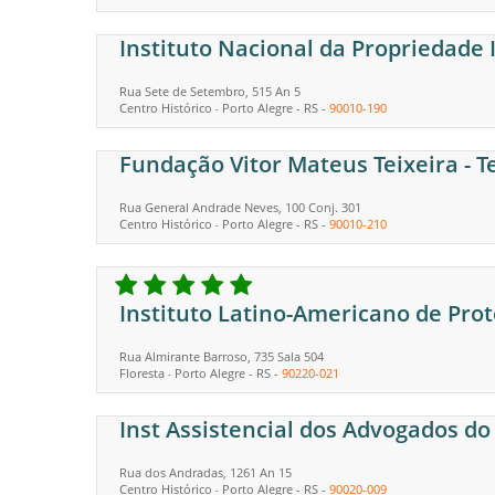
Instituto Nacional da Propriedade I
Rua Sete de Setembro, 515 An 5
Centro Histórico
Porto Alegre
-
RS
-
90010-190
-
Fundação Vitor Mateus Teixeira - T
Rua General Andrade Neves, 100 Conj. 301
Centro Histórico
Porto Alegre
-
RS
-
90010-210
-
Instituto Latino-Americano de Pro
Rua Almirante Barroso, 735 Sala 504
Floresta
Porto Alegre
-
RS
-
90220-021
-
Inst Assistencial dos Advogados do
Rua dos Andradas, 1261 An 15
Centro Histórico
Porto Alegre
-
RS
-
90020-009
-