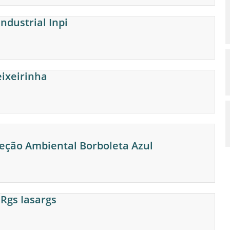
ndustrial Inpi
eixeirinha
teção Ambiental Borboleta Azul
 Rgs Iasargs