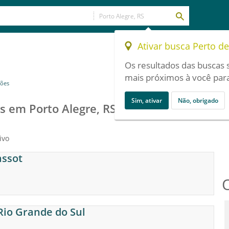
Ativar busca Perto d
Os resultados das buscas 
mais próximos à você para
ções
Sim, ativar
Não, obrigado
s em Porto Alegre, RS
ivo
assot
Rio Grande do Sul