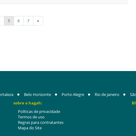
4
5
6
7
ortaleza
Belo Horizonte
Porto Alegre
Rio de janeiro
São
sobre o hagah:
Bl
Politicas de privacidade
Termos de uso
Regras para contratantes
Mapa do Site