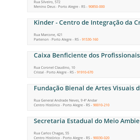
Rua Silveiro, 572
Menino Deus
Porto Alegre
-
RS
-
90850-000
-
Kinder - Centro de Integração da C
Rua Marcone, 421
Partenon
Porto Alegre
-
RS
-
91530-160
-
Caixa Benficiente dos Profissionais
Rua Coronel Claudino, 10
Cristal
Porto Alegre
-
RS
-
91910-670
-
Fundação Bienal de Artes Visuais 
Rua General Andrade Neves, 9 4º Andar
Centro Histórico
Porto Alegre
-
RS
-
90010-210
-
Secretaria Estadual do Meio Ambi
Rua Carlos Chagas, 55
Centro Histórico
Porto Alegre
-
RS
-
90030-020
-