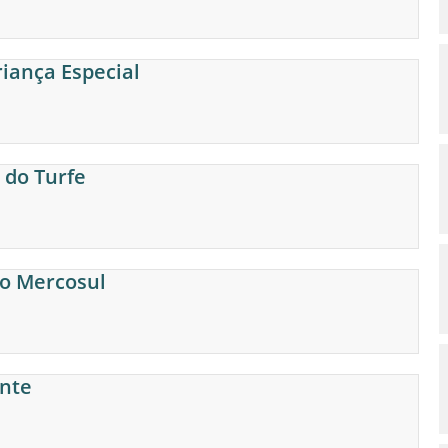
riança Especial
 do Turfe
do Mercosul
ente