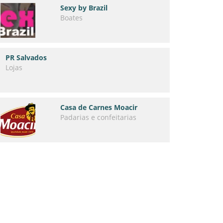
Sexy by Brazil
Boates
PR Salvados
Lojas
Casa de Carnes Moacir
Padarias e confeitarias